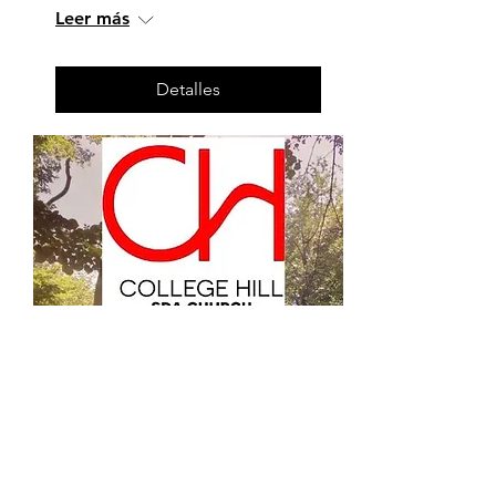
Leer más
Detalles
Múltiples fechas
College Hill Homeless
Ministry
jue, 18 dic
Leer más